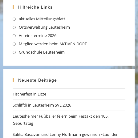
Hilfreiche Links
aktuelles Mitteilungsblatt
Opens
in
Ortsverwaltung Leutesheim
Opens
a
in
Vereinstermine 2026
Opens
new
a
in
Mitglied werden beim AKTIVEN DORF
Opens
tab
new
a
in
Grundschule Leutesheim
Opens
tab
new
a
in
tab
new
a
tab
new
Neueste Beiträge
tab
Fischerfest in Litze
Schliffdi in Leutesheim SVL 2026
Leutesheimer Fußballer feiern beim Festakt den 105.
Geburtstag
Saliha Bascivan und Lenny Hoffmann gewinnen »Lauf der