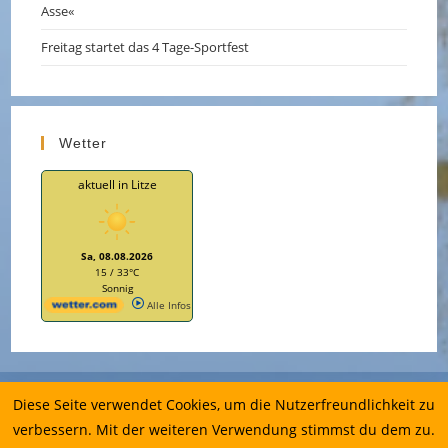
Asse«
Freitag startet das 4 Tage-Sportfest
Wetter
aktuell in Litze
Sa, 08.08.2026
15 / 33°C
Sonnig
Alle Infos
Impressum
Diese Seite verwendet Cookies, um die Nutzerfreundlichkeit zu
Datenschutzerklärung
verbessern. Mit der weiteren Verwendung stimmst du dem zu.