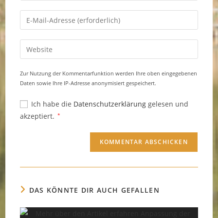
Namen
Gib
oder
deine
Benutzernamen
E-
Gib
zum
Mail-
deine
Kommentieren
Adresse
Website-
ein
Zur Nutzung der Kommentarfunktion werden Ihre oben eingegebenen
zum
URL
Daten sowie Ihre IP-Adresse anonymisiert gespeichert.
Kommentieren
ein
ein
Ich habe die
Datenschutzerklärung
gelesen und
(optional)
akzeptiert.
*
DAS KÖNNTE DIR AUCH GEFALLEN