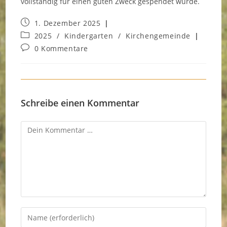
vollständig für einen guten Zweck gespendet wurde.
Beitrag
1. Dezember 2025
veröffentlicht:
Beitrags-
2025
/
Kindergarten
/
Kirchengemeinde
Kategorie:
Beitrags-
0 Kommentare
Kommentare:
Schreibe einen Kommentar
Kommentar
Gib
deinen