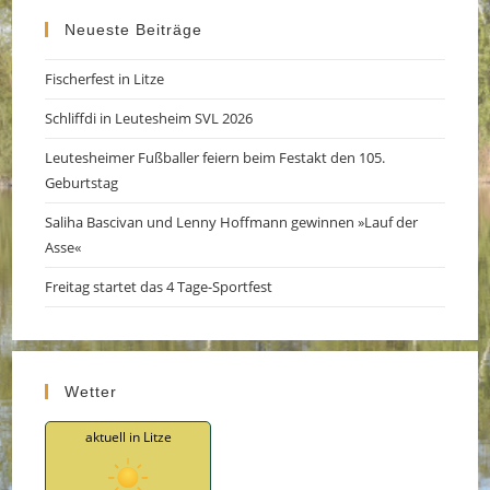
tab
new
Neueste Beiträge
tab
Fischerfest in Litze
Schliffdi in Leutesheim SVL 2026
Leutesheimer Fußballer feiern beim Festakt den 105.
Geburtstag
Saliha Bascivan und Lenny Hoffmann gewinnen »Lauf der
Asse«
Freitag startet das 4 Tage-Sportfest
Wetter
aktuell in Litze