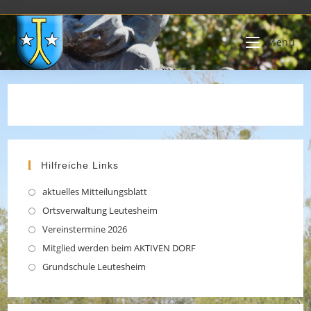
Zum
Inhalt
Menü
springen
Hilfreiche Links
aktuelles Mitteilungsblatt
Opens
in
Ortsverwaltung Leutesheim
Opens
a
in
Vereinstermine 2026
Opens
new
a
in
Mitglied werden beim AKTIVEN DORF
Opens
tab
new
a
in
Grundschule Leutesheim
Opens
tab
new
a
in
tab
new
a