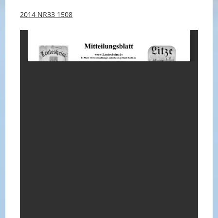
2014 NR33 1508