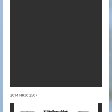
2014 NR30 2507