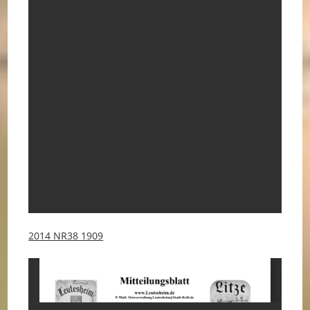
2014 NR38 1909