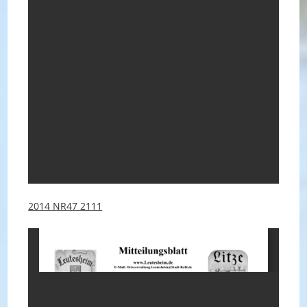
2014 NR47 2111