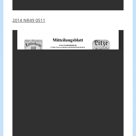
2014 NR49 0511