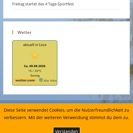
Freitag startet das 4 Tage-Sportfest
Wetter
aktuell in Litze
Sa, 08.08.2026
15 / 33°C
Sonnig
Alle Infos
Impressum
Diese Seite verwendet Cookies, um die Nutzerfreundlichkeit zu
Datenschutzerklärung
verbessern. Mit der weiteren Verwendung stimmst du dem zu.
Copyrig
ht 2026
Verstanden
-