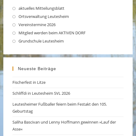
aktuelles Mitteilungsblatt
Opens
in
Ortsverwaltung Leutesheim
Opens
a
in
Vereinstermine 2026
Opens
new
a
in
Mitglied werden beim AKTIVEN DORF
Opens
tab
new
a
in
Grundschule Leutesheim
Opens
tab
new
a
in
tab
new
a
tab
new
Neueste Beiträge
tab
Fischerfest in Litze
Schliffdi in Leutesheim SVL 2026
Leutesheimer Fußballer feiern beim Festakt den 105.
Geburtstag
Saliha Bascivan und Lenny Hoffmann gewinnen »Lauf der
Asse«