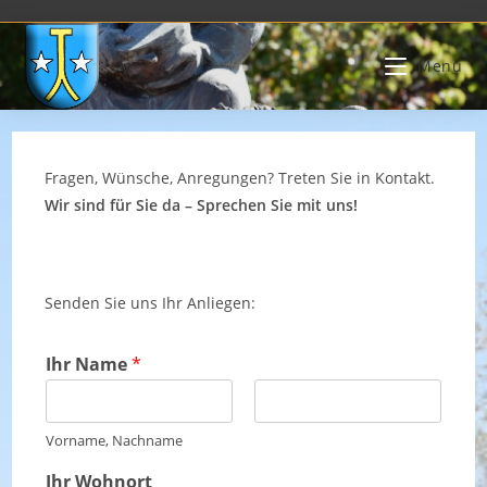
Zum
Inhalt
Menü
springen
Fragen, Wünsche, Anregungen? Treten Sie in Kontakt.
Wir sind für Sie da – Sprechen Sie mit uns!
Senden Sie uns Ihr Anliegen:
Ihr Name
*
V
N
Vorname, Nachname
o
a
r
c
Ihr Wohnort
n
h