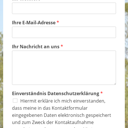
a
n
m
a
e
m
e
Ihre E-Mail-Adresse
*
Ihr Nachricht an uns
*
Einverständnis Datenschutzerklärung
*
Hiermit erkläre ich mich einverstanden,
dass meine in das Kontaktformular
eingegebenen Daten elektronisch gespeichert
und zum Zweck der Kontaktaufnahme