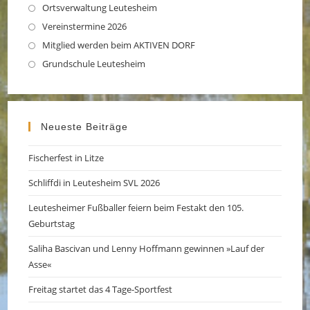
in
Ortsverwaltung Leutesheim
Opens
a
in
Vereinstermine 2026
Opens
new
a
in
Mitglied werden beim AKTIVEN DORF
Opens
tab
new
a
in
Grundschule Leutesheim
Opens
tab
new
a
in
tab
new
a
tab
new
Neueste Beiträge
tab
Fischerfest in Litze
Schliffdi in Leutesheim SVL 2026
Leutesheimer Fußballer feiern beim Festakt den 105.
Geburtstag
Saliha Bascivan und Lenny Hoffmann gewinnen »Lauf der
Asse«
Freitag startet das 4 Tage-Sportfest