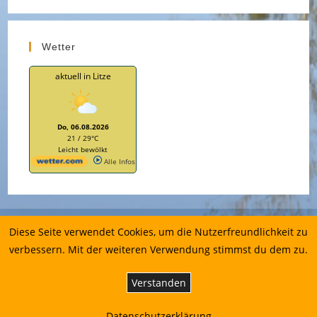
Wetter
aktuell in Litze
Do, 06.08.2026
21 / 29°C
Leicht bewölkt
Alle Infos
Impressum
Diese Seite verwendet Cookies, um die Nutzerfreundlichkeit zu
Datenschutzerklärung
verbessern. Mit der weiteren Verwendung stimmst du dem zu.
Copyrig
ht 2026
Verstanden
-
Aktives
Dorf
Leutesh
Datenschutzerklärung
eim e.V.