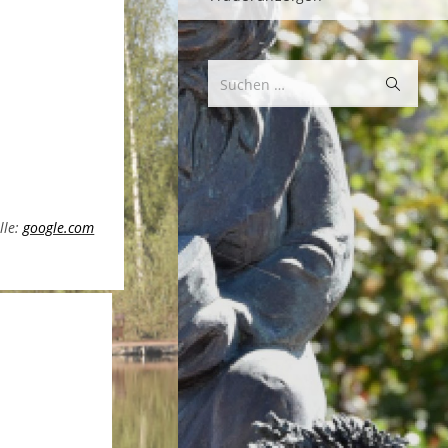
Suche
Suchen …
starten
lle:
google.com