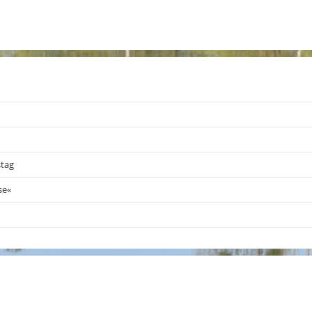
stag
se«