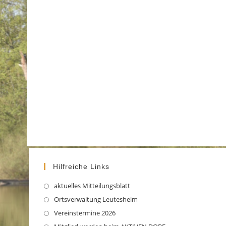
Hilfreiche Links
aktuelles Mitteilungsblatt
Opens
in
Ortsverwaltung Leutesheim
Opens
a
in
Vereinstermine 2026
Opens
new
a
in