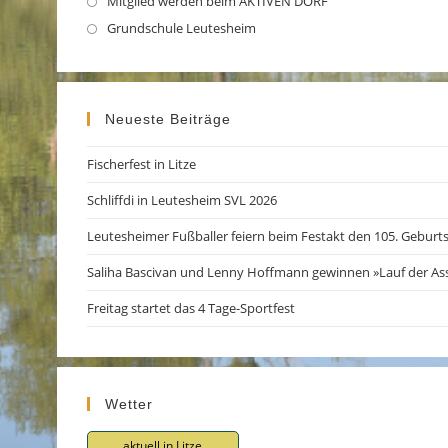
Mitglied werden beim AKTIVEN DORF
Opens
tab
new
a
in
Grundschule Leutesheim
Opens
tab
new
a
in
tab
new
a
tab
new
Neueste Beiträge
tab
Fischerfest in Litze
Schliffdi in Leutesheim SVL 2026
Leutesheimer Fußballer feiern beim Festakt den 105. Geburt
Saliha Bascivan und Lenny Hoffmann gewinnen »Lauf der As
Freitag startet das 4 Tage-Sportfest
Wetter
aktuell in Litze