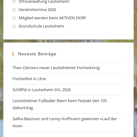
in
Ortsverwaltung Leutesheim
Opens
a
in
Vereinstermine 2026
Opens
new
a
in
Mitglied werden beim AKTIVEN DORF
Opens
tab
new
a
in
Grundschule Leutesheim
Opens
tab
new
a
in
tab
new
a
tab
new
Neueste Beiträge
tab
Theo Clemens neuer Leutesheimer Fischerkönig
Fischerfest in Litze
Schliffdi in Leutesheim SVL 2026
Leutesheimer Fußballer feiern beim Festakt den 105.
Geburtstag
Saliha Bascivan und Lenny Hoffmann gewinnen »Lauf der
Asse«