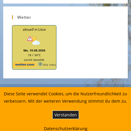
Wetter
aktuell in Litze
Mo, 10.08.2026
18 / 34°C
Leicht bewölkt
Alle Infos
Impressum
Diese Seite verwendet Cookies, um die Nutzerfreundlichkeit zu
Datenschutzerklärung
verbessern. Mit der weiteren Verwendung stimmst du dem zu.
Copyrig
ht 2026
Verstanden
-
Aktives
Dorf
Leutesh
Datenschutzerklärung
eim e.V.