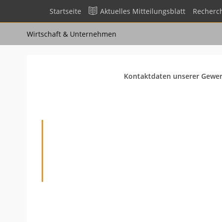
Zum
Startseite
Aktuelles Mitteilungsblatt
Recherc
Inhalt
springen
Wirtschaft & Unternehmen
Kontaktdaten unserer Gewe