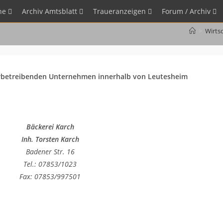
he
Archiv Amtsblatt
Traueranzeigen
Forum / Archiv
>
Wirts
rbetreibenden Unternehmen innerhalb von Leutesheim
Bäckerei Karch
Inh. Torsten Karch
Badener Str. 16
Tel.: 07853/1023
Fax: 07853/997501